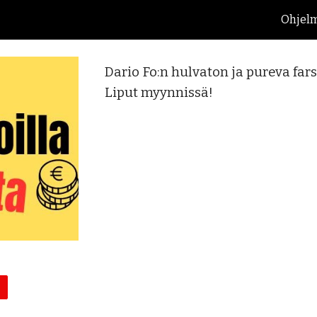
Ohjelm
ip to main content
Skip to navigat
Dario Fo:n hulvaton ja pureva far
Liput myynnissä!