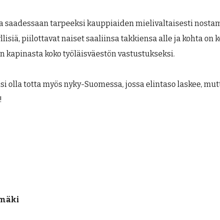
otka saadessaan tarpeeksi kauppiaiden mielivaltaisesti nost
yllisiä, piilottavat naiset saaliinsa takkiensa alle ja kohta 
en kapinasta koko työläisväestön vastustukseksi.
si olla totta myös nyky-Suomessa, jossa elintaso laskee, mutt
!
nmäki