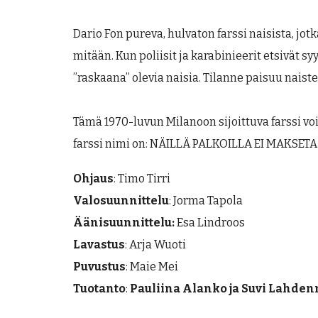
Dario Fon pureva, hulvaton farssi naisista, j
mitään. Kun poliisit ja karabinieerit etsivät sy
”raskaana” olevia naisia. Tilanne paisuu naist
Tämä 1970-luvun Milanoon sijoittuva farssi voi
farssi nimi on: NÄILLÄ PALKOILLA EI MAKSETA
Ohjaus
:
Timo Tirri
Valosuunnittelu
:
Jorma Tapola
Äänisuunnittelu:
Esa Lindroos
Lavastus
:
Arja Wuoti
Puvustus
:
Maie Mei
Tuotanto
:
Pauliina Alanko ja Suvi Lahde