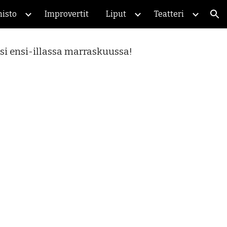
isto
Improvertit
Liput
Teatteri
ion
ssi ensi-illassa marraskuussa!