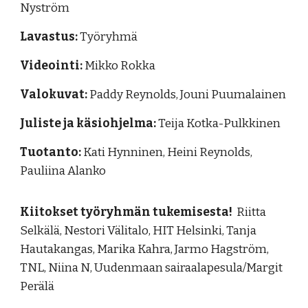
Nyström
Lavastus:
Työryhmä
Videointi:
Mikko Rokka
Valokuvat:
Paddy Reynolds, Jouni Puumalainen
Juliste ja käsiohjelma:
Teija Kotka-Pulkkinen
Tuotanto:
Kati Hynninen, Heini Reynolds,
Pauliina Alanko
Kiitokset työryhmän tukemisesta!
Riitta
Selkälä, Nestori Välitalo, HIT Helsinki, Tanja
Hautakangas, Marika Kahra, Jarmo Hagström,
TNL, Niina N, Uudenmaan sairaalapesula/Margit
Perälä