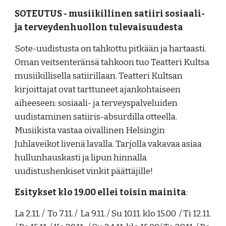
SOTEUTUS - musiikillinen satiiri sosiaali-
ja terveydenhuollon tulevaisuudesta
Sote-uudistusta on tahkottu pitkään ja hartaasti.
Oman veitsenteränsä tahkoon tuo Teatteri Kultsa
musiikillisella satiirillaan. Teatteri Kultsan
kirjoittajat ovat tarttuneet ajankohtaiseen
aiheeseen: sosiaali- ja terveyspalveluiden
uudistaminen satiiris-absurdilla otteella.
Musiikista vastaa oivallinen Helsingin
Juhlaveikot livenä lavalla. Tarjolla vakavaa asiaa
hullunhauskasti ja lipun hinnalla
uudistushenkiset vinkit päättäjille!
Esitykset klo 19.00 ellei toisin mainita
:
La 2.11. / To 7.11. / La 9.11. / Su 10.11. klo 15.00 / Ti 12.11.