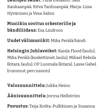
Laulujen sanat:
Tiina Eteläaho, Salli
Kankaanpää, Ritva Tanhuanpää, Marja-Liisa
Hyvärinen ja Vesa Salmi
Musiikin sovitus orkesterille ja
bändiliidaus:
Esa Lindroos
Uudet välimusiikit:
Mika Perälä/bändi
Helsingin Juhlaveikot:
Kaisla Flood (laulu),
Mika Perälä (koskettimet, laulu), Mikael Rekola
(kitara, laulu), OP Luomala (kitara), Lasse Gabel
(rummut, percussion)
Valosuunnittelu:
Jukka Heino
Äänisuunnittelu:
Jorma Hellström
Puvustus:
Teija Kotka-Pulkkinen ja Susanna