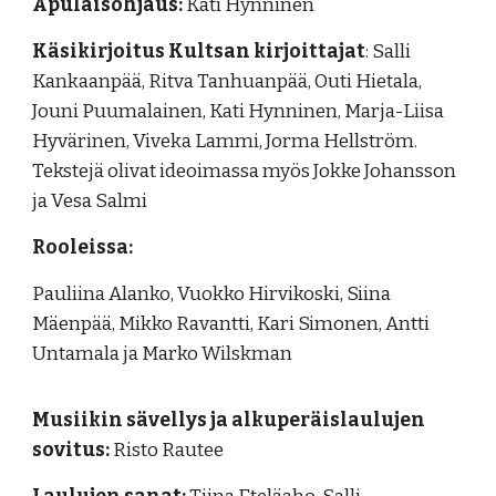
Apulaisohjaus:
Kati Hynninen
Käsikirjoitus Kultsan kirjoittajat
: Salli
Kankaanpää, Ritva Tanhuanpää, Outi Hietala,
Jouni Puumalainen, Kati Hynninen, Marja-Liisa
Hyvärinen, Viveka Lammi, Jorma Hellström.
Tekstejä olivat ideoimassa myös Jokke Johansson
ja Vesa Salmi
Rooleissa:
Pauliina Alanko, Vuokko Hirvikoski, Siina
Mäenpää, Mikko Ravantti, Kari Simonen, Antti
Untamala ja Marko Wilskman
Musiikin sävellys ja alkuperäislaulujen
sovitus:
Risto Rautee