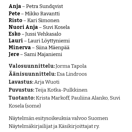
Anja
– Petra Sundqvist
Pete
– Mikko Ravantti
Risto
–
Kari Simonen
Nuori Anja
– Suvi Kosela
Esko
– Jussi Vehkasalo
Lauri
– Lauri Löyttyniemi
Minerva
– Siina Mäenpää
Jere
– Sami Majaniemi
Valosuunnittelu:
J
orma Tapola
Äänisuunnittelu:
Esa Lindroos
Lavastus:
Arja Wuoti
Puvustus:
Teija Kotka-Pulkkinen
Tuotanto:
Krista Markoff, Pauliina Alanko, Suvi
Kosela (some)
Näytelmän esitysoikeuksia valvoo Suomen
Näytelmäkirjailijat ja Käsikirjoittajat ry.