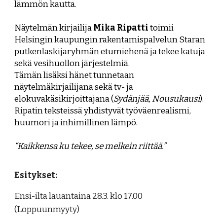
lämmön kautta.
Näytelmän kirjailija
Mika Ripatti
toimii
Helsingin kaupungin rakentamispalvelun Staran
putkenlaskijaryhmän etumiehenä ja tekee katuja
sekä vesihuollon järjestelmiä.
Tämän lisäksi hänet tunnetaan
näytelmäkirjailijana sekä tv- ja
elokuvakäsikirjoittajana (
Sydänjää, Nousukausi
).
Ripatin teksteissä yhdistyvät työväenrealismi,
huumori ja inhimillinen lämpö.
“Kaikkensa ku tekee, se melkein riittää.”
Esitykset:
Ensi-ilta lauantaina 28.3. klo 17.00
(Loppuunmyyty)