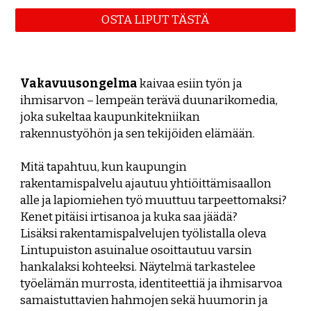
OSTA LIPUT TÄSTÄ
Vakavuusongelma
kaivaa esiin työn ja
ihmisarvon – lempeän terävä duunarikomedia,
joka sukeltaa kaupunkitekniikan
rakennustyöhön ja sen tekijöiden elämään.
Mitä tapahtuu, kun kaupungin
rakentamispalvelu ajautuu yhtiöittämisaallon
alle ja lapiomiehen työ muuttuu tarpeettomaksi?
Kenet pitäisi irtisanoa ja kuka saa jäädä?
Lisäksi rakentamispalvelujen työlistalla oleva
Lintupuiston asuinalue osoittautuu varsin
hankalaksi kohteeksi. Näytelmä tarkastelee
työelämän murrosta, identiteettiä ja ihmisarvoa
samaistuttavien hahmojen sekä huumorin ja