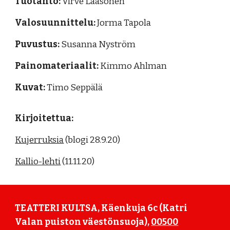
Tuotanto:
Virve Laasonen
Valosuunnittelu:
Jorma Tapola
Puvustus:
Susanna Nyström
Painomateriaalit:
Kimmo Ahlman
Kuvat:
Timo Seppälä
Kirjoitettua:
Kujerruksia
(blogi 28.9.20)
Kallio-lehti
(11.11.20)
TEATTERI KULTSA, Käenkuja 6c (Katri
Valan puiston väestönsuoja),
00500