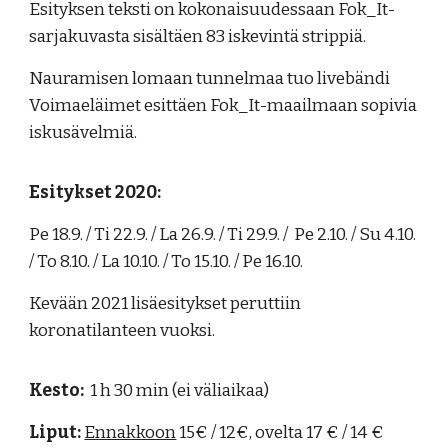
Esityksen teksti on kokonaisuudessaan Fok_It-
sarjakuvasta sisältäen 83 iskevintä strippiä.
Nauramisen lomaan tunnelmaa tuo livebändi
Voimaeläimet esittäen Fok_It-maailmaan sopivia
iskusävelmiä.
Esitykset 2020:
Pe 18.9. / Ti 22.9. / La 26.9. / Ti 29.9. / Pe 2.10. / Su 4.10.
/ To 8.10. / La 10.10. / To 15.10. / Pe 16.10.
Kevään 2021 lisäesitykset peruttiin
koronatilanteen vuoksi.
Kesto:
1 h 30 min (ei väliaikaa)
Liput:
Ennakkoon
15€ / 12€, ovelta 17 € / 14 €