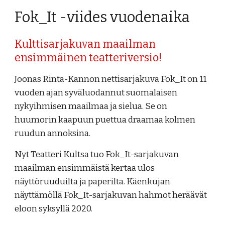
Fok_It -viides vuodenaika
Kulttisarjakuvan maailman
ensimmäinen teatteriversio!
Joonas Rinta-Kannon nettisarjakuva Fok_It on 11
vuoden ajan syväluodannut suomalaisen
nykyihmisen maailmaa ja sielua. Se on
huumorin kaapuun puettua draamaa kolmen
ruudun annoksina.
Nyt Teatteri Kultsa tuo Fok_It-sarjakuvan
maailman ensimmäistä kertaa ulos
näyttöruuduilta ja paperilta. Käenkujan
näyttämöllä Fok_It-sarjakuvan hahmot heräävät
eloon syksyllä 2020.