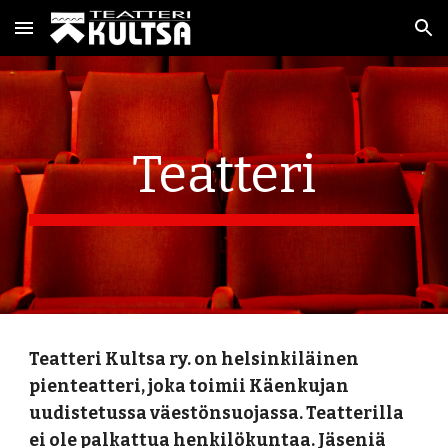
Skip to main content
Skip to navigation
Teatteri
Teatteri Kultsa ry. on helsinkiläinen
pienteatteri, joka toimii Käenkujan
uudistetussa väestönsuojassa. Teatterilla
ei ole palkattua henkilökuntaa. Jäseniä