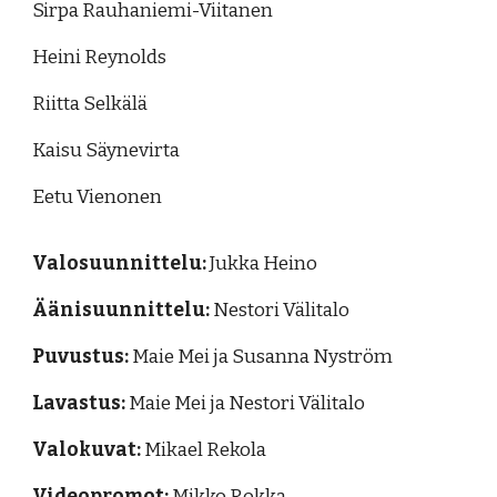
Sirpa Rauhaniemi-Viitanen
Heini Reynolds
Riitta Selkälä
Kaisu Säynevirta
Eetu Vienonen
Valosuunnittelu:
Jukka Heino
Äänisuunnittelu:
Nestori Välitalo
Puvustus:
Maie Mei ja Susanna Nyström
Lavastus:
Maie Mei ja Nestori Välitalo
Valokuvat:
Mikael Rekola
Videopromot:
Mikko Rokka