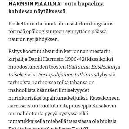
HARMSIN MAAILMA - outo hupaelma
kahdessa näytöksessä
Poskettomia tarinoita ihmisistä kun loogisuus
törmää epäloogisuuteen synnyttäen päässä
naurun nyrjähdyksen.
Esitys koostuu absurdin kerronnan mestarin,
kirjailija Daniil Harmsin (1906-42) klassikoiksi
muodostuneiden teosten (
Sattumia
,
Ensiksikin ja
toiseksi
sekä
Perinpohjainen tutkimus)
lyhyistä
tarinoista. Tarinoissa mikä tahansa on
mahdollista kääntäen ilmiselvyydet
nurinkurisiksi tapahtumaketjuiksi. Kassakoneen
ääressä istuu kuollut neiti, puuseppä Kusakovin
on mahdotonta pysyä pystyssä eikä
punatukkaisella miehellä itseasiassa ole hiuksia.