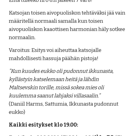
Entä tuleeko nro 6:n jälkeen 7 vai 8?
Katsojan toisen aivopuoliskon tehtäväksi jää vain
määritellä normaali samalla kun toisen
aivopuoliskon kaaottisen harmonian häly
sotkee
normaalin.
Varoitus: Esitys voi aiheuttaa katsojalle
mahdollisesti hassuja päähän pistoja!
”Kun kuudes eukko oli pudonnut ikkunasta,
kyllästyin katselemaan heitä ja lähdin
Maltsevskin torille, missä sokea mies oli
kuulemma saanut lahjaksi villasaalin.”
(Daniil Harms, Sattumia, Ikkunasta pudonnut
eukko)
Kaikki esitykset klo 19.00: