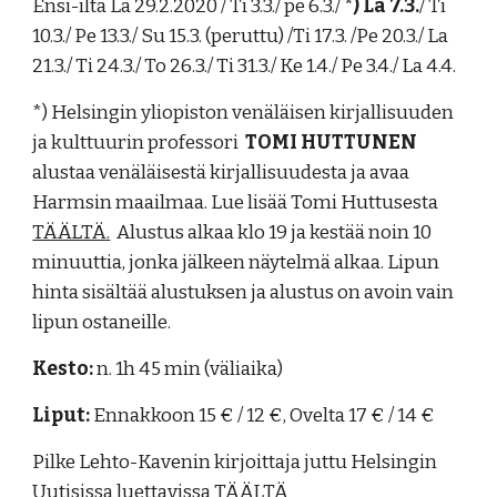
Ensi-ilta La 29.2.2020 / Ti 3.3./ pe 6.3./
*) La 7.3.
/ Ti
10.3./ Pe 13.3./ Su 15.3. (peruttu) /Ti 17.3. /Pe 20.3./ La
21.3./ Ti 24.3./ To 26.3./ Ti 31.3./ Ke 1.4./ Pe 3.4./ La 4.4.
*) Helsingin yliopiston venäläisen kirjallisuuden
ja kulttuurin professori
TOMI HUTTUNEN
alustaa venäläisestä kirjallisuudesta ja avaa
Harmsin maailmaa. Lue lisää Tomi Huttusesta
TÄÄLTÄ.
Alustus alkaa klo 19 ja kestää noin 10
minuuttia, jonka jälkeen näytelmä alkaa. Lipun
hinta sisältää alustuksen ja alustus on avoin vain
lipun ostaneille.
Kesto:
n. 1h 45 min (väliaika)
Liput:
Ennakkoon 15 € / 12 €, Ovelta 17 € / 14 €
Pilke Lehto-Kavenin kirjoittaja juttu Helsingin
Uutisissa luettavissa
TÄÄLTÄ