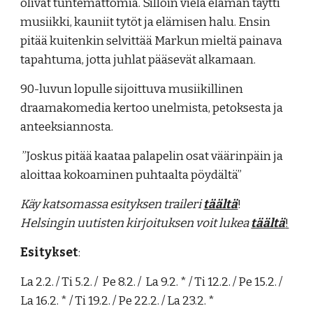
olivat tuntemattomia. Silloin vielä elämän täytti
musiikki, kauniit tytöt ja elämisen halu. Ensin
pitää kuitenkin selvittää Markun mieltä painava
tapahtuma, jotta juhlat pääsevät alkamaan.
90-luvun lopulle sijoittuva musiikillinen
draamakomedia kertoo unelmista, petoksesta ja
anteeksiannosta.
”Joskus pitää kaataa palapelin osat väärinpäin ja
aloittaa kokoaminen puhtaalta pöydältä”
Käy katsomassa esityksen traileri
täältä
!
Helsingin uutisten kirjoituksen voit lukea
täältä
!
Esitykset
:
La 2.2. / Ti 5.2. / Pe 8.2. / La 9.2. * / Ti 12.2. / Pe 15.2. /
La 16.2. * / Ti 19.2. / Pe 22.2. / La 23.2. *