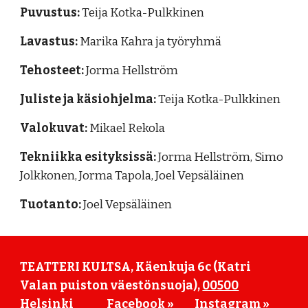
Puvustus:
Teija Kotka-Pulkkinen
Lavastus:
Marika Kahra ja työryhmä
Tehosteet:
Jorma Hellström
Juliste ja käsiohjelma:
Teija Kotka-Pulkkinen
Valokuvat:
Mikael Rekola
Tekniikka esityksissä:
Jorma Hellström, Simo
Jolkkonen, Jorma Tapola, Joel Vepsäläinen
Tuotanto:
Joel Vepsäläinen
TEATTERI KULTSA, Käenkuja 6c (Katri
Valan puiston väestönsuoja),
00500
Helsinki
Facebook »
Instagram »