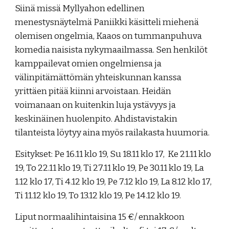
Siinä missä Myllyahon edellinen
menestysnäytelmä Paniikki käsitteli miehenä
olemisen ongelmia, Kaaos on tummanpuhuva
komedia naisista nykymaailmassa. Sen henkilöt
kamppailevat omien ongelmiensa ja
välinpitämättömän yhteiskunnan kanssa
yrittäen pitää kiinni arvoistaan. Heidän
voimanaan on kuitenkin luja ystävyys ja
keskinäinen huolenpito. Ahdistavistakin
tilanteista löytyy aina myös railakasta huumoria.
Esitykset: Pe 16.11 klo 19, Su 18.11 klo 17, Ke 21.11 klo
19, To 22.11 klo 19, Ti 27.11 klo 19, Pe 30.11 klo 19, La
1.12 klo 17, Ti 4.12 klo 19, Pe 7.12 klo 19, La 8.12 klo 17,
Ti 11.12 klo 19, To 13.12 klo 19, Pe 14.12 klo 19.
Liput normaalihintaisina 15 €/ ennakkoon