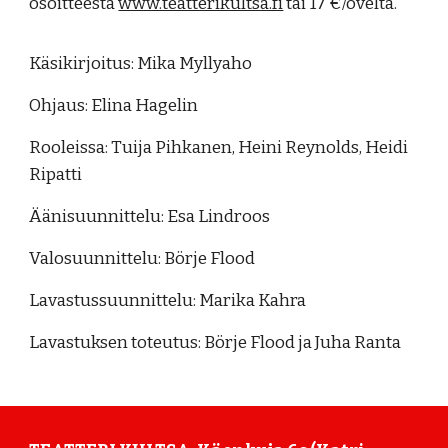
osoitteesta
www.teatterikultsa.fi
tai 17 €/ovelta.
Käsikirjoitus: Mika Myllyaho
Ohjaus: Elina Hagelin
Rooleissa: Tuija Pihkanen, Heini Reynolds, Heidi
Ripatti
Äänisuunnittelu: Esa Lindroos
Valosuunnittelu: Börje Flood
Lavastussuunnittelu: Marika Kahra
Lavastuksen toteutus: Börje Flood ja Juha Ranta