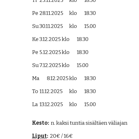
Ti
25.11.2025
klo
18.30
Pe
28.11.2025
klo
18.30
Su
30.11.2025
klo
15.00
Ke
3.12.2025
klo
18.30
Pe
5.12.2025
klo
18.30
Su
7.12.2025
klo
15.00
Ma
8.12.2025
klo
18.30
To
11.12.2025
klo
18.30
La
13.12.2025
klo
15.00
Kesto:
n. kaksi tuntia sisältäen väliajan
Liput
:
20€ / 16€