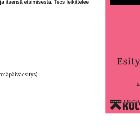
a itsensä etsimisestä. Teos leikittelee
tymäpäiväesitys)