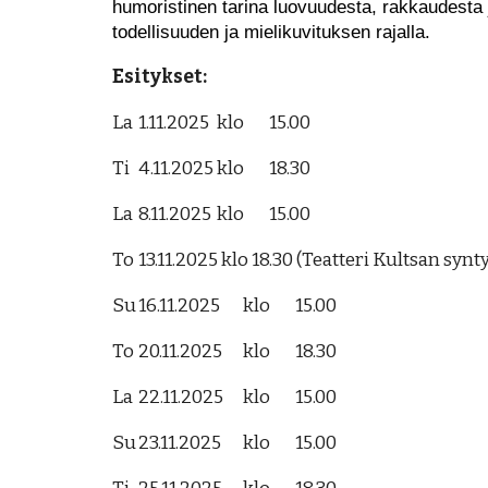
humoristinen tarina luovuudesta, rakkaudesta j
todellisuuden ja mielikuvituksen rajalla.
Esitykset:
La
1.11.2025
klo
15.00
Ti
4.11.2025
klo
18.30
La
8.11.2025
klo
15.00
To
13.11.2025 klo 18.30 (Teatteri Kultsan syn
Su
16.11.2025
klo
15.00
To
20.11.2025
klo
18.30
La
22.11.2025
klo
15.00
Su
23.11.2025
klo
15.00