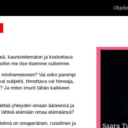
Ohjelm
ip to main content
Skip to navigat
ä, kaunistelematon ja koskettava
a joihin me itse itsemme sullomme.
u minihameeseen? Vai onko parempi
vai subjekti, himottava vai himoaja,
en? Ja miten imurit tähän kaikkeen
nettää yhteyden omaan ääneensä ja
 ja lähteä elämään omaa elämäänsä?
telmä on omaperäinen, runollinen ja