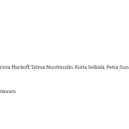
Krista Markoff, Telma Nuottimäki,
Riitta Selkälä, Petra Su
lkkonen