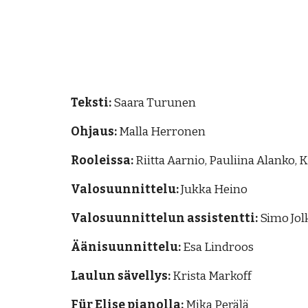
Teksti:
Saara Turunen
Ohjaus:
Malla Herronen
Rooleissa:
Riitta Aarnio, Pauliina Alanko, 
Valosuunnittelu:
Jukka Heino
Valosuunnittelun assistentti:
Simo Jo
Äänisuunnittelu:
Esa Lindroos
Laulun sävellys:
Krista Markoff
Für Elise pianolla:
Mika Perälä