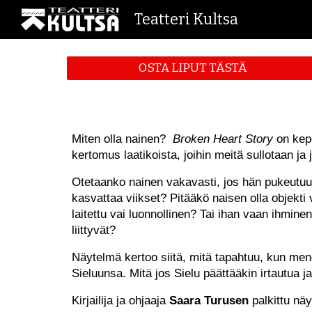
Teatteri Kultsa
Sk
OSTA LIPUT TÄSTÄ
Miten olla nainen?
Broken Heart Story
on kepe
kertomus laatikoista, joihin meitä sullotaan j
Otetaanko nainen vakavasti, jos hän pukeutu
kasvattaa viikset? Pitääkö naisen olla objekti 
laitettu vai luonnollinen? Tai ihan vaan ihmin
liittyvät?
Näytelmä kertoo siitä, mitä tapahtuu, kun me
Sieluunsa. Mitä jos Sielu päättääkin irtautua
Kirjailija ja ohjaaja
Saara Turusen
palkittu näy