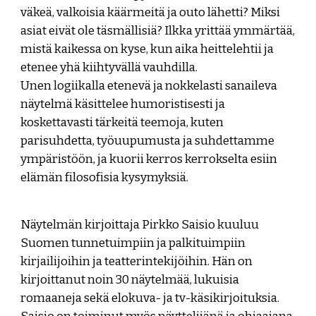
väkeä, valkoisia käärmeitä ja outo lähetti? Miksi
asiat eivät ole täsmällisiä? Ilkka yrittää ymmärtää,
mistä kaikessa on kyse, kun aika heittelehtii ja
etenee yhä kiihtyvällä vauhdilla.
Unen logiikalla etenevä ja nokkelasti sanaileva
näytelmä käsittelee humoristisesti ja
koskettavasti tärkeitä teemoja, kuten
parisuhdetta, työuupumusta ja suhdettamme
ympäristöön, ja kuorii kerros kerrokselta esiin
elämän filosofisia kysymyksiä.
Näytelmän kirjoittaja Pirkko Saisio kuuluu
Suomen tunnetuimpiin ja palkituimpiin
kirjailijoihin ja teatterintekijöihin. Hän on
kirjoittanut noin 30 näytelmää, lukuisia
romaaneja sekä elokuva- ja tv-käsikirjoituksia.