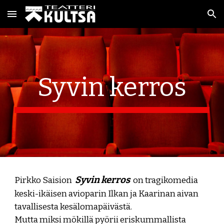
Skip to main content
Skip to navigation
Syvin kerros
Syvin kerros
Pirkko Saision
on tragikomedia
keski-ikäisen avioparin Ilkan ja Kaarinan aivan
tavallisesta kesälomapäivästä.
Mutta miksi mökillä pyörii eriskummallista