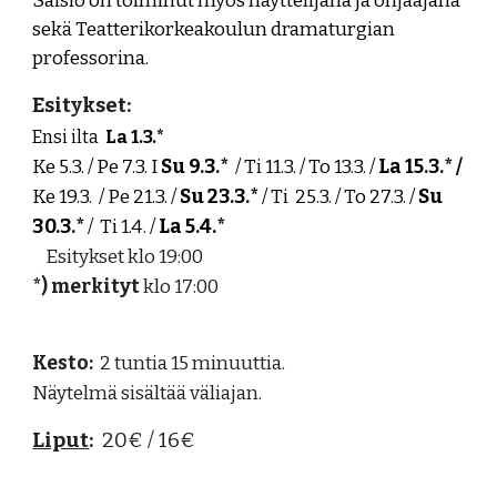
Saisio on toiminut myös näyttelijänä ja ohjaajana
sekä Teatterikorkeakoulun dramaturgian
professorina.
Esitykset:
Ensi ilta
La 1.3.*
Ke 5.3. / Pe 7.3. I
Su 9.3.*
/ Ti 11.3. / To 13.3. /
La 15.3.* /
Ke 19.3. / Pe 21.3. /
Su 23.3.*
/ Ti 25.3. / To 27.3. /
Su
30.3.*
/ Ti 1.4. /
La 5.4.*
Esitykset
klo
19:00
*) merkityt
klo 17:00
Kesto:
2 tuntia 15 minuuttia.
Näytelmä sisältää väliajan.
Liput
:
20€ / 16€