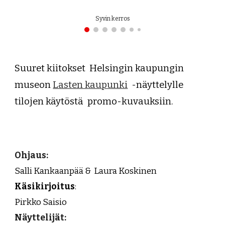
Syvin kerros
Suuret kiitokset Helsingin kaupungin
museon
Lasten kaupunki
-näyttelylle
tilojen käytöstä
promo-kuvauksiin.
Ohja
us
:
Salli Kankaanpää &
Laura Koskinen
Käsikirjoitus
:
Pirkko Saisio
N
äyttelijät: