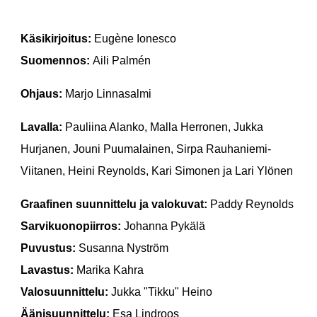
Käsikirjoitus:
Eugène Ionesco
Suomennos:
Aili Palmén
Ohjaus
:
Marjo Linnasalmi
L
avalla
:
Pauliina Alanko, Malla Herronen, Jukka
Hurjanen, Jouni Puumalainen,
Sirpa Rauhaniemi-
Viitanen,
Heini Reynolds, Kari Simonen ja Lari Ylönen
Graafinen suunnittelu ja valokuvat:
Paddy Reynolds
Sarvikuonopiirros:
Johanna Pykälä
Puvustus:
Susanna Nyström
Lavastus:
Marika Kahra
Valosuunnittelu:
Jukka "Tikku" Heino
Äänisuunnittelu:
Esa Lindroos