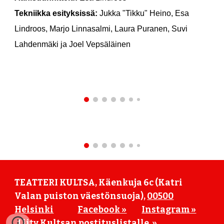
Tekniikka esityksissä:
Jukka "Tikku" Heino, Esa
Lindroos, Marjo Linnasalmi, Laura Puranen, Suvi
Lahdenmäki ja Joel Vepsäläinen
TEATTERI KULTSA, Käenkuja 6c (Katri
Valan puiston väestönsuoja),
00500
Helsinki
Facebook »
Instagram »
Liity Kultsan postituslistalle »