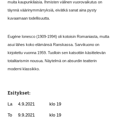
muita kaupunkilaisia. Ihmisten välinen vuorovaikutus on
täynnä väärinymmärryksiä, eivätkä sanat aina pysty
kuvaamaan todellisuutta.
Eugène Ionesco (1909-1994) oli kotoisin Romaniasta, mutta
asui lähes koko elämänsä Ranskassa. Sarvikuono on
kirjoitettu vuonna 1959. Tuolloin sen katsottiin käsittelevän
totalitarismin nousua. Näytelmä on absurdin teatterin
moderni klassikko.
Esitykset:
La
4.9.2021
klo 19
To
9.9.2021
klo 19