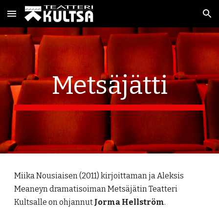
Skip to main content
Skip to navigation
Metsäjätti
Miika Nousiaisen (2011) kirjoittaman ja Aleksis
Meaneyn dramatisoiman Metsäjätin Teatteri
Kultsalle on ohjannut
Jorma Hellström
.