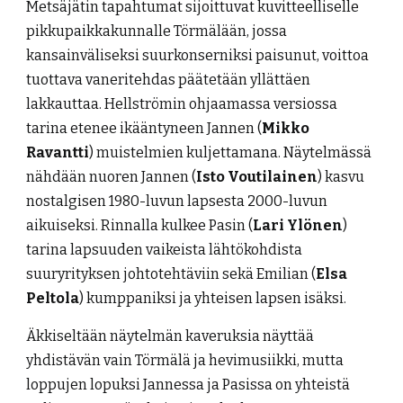
Metsäjätin tapahtumat sijoittuvat kuvitteelliselle
pikkupaikkakunnalle Törmälään, jossa
kansainväliseksi suurkonserniksi paisunut, voittoa
tuottava vaneritehdas päätetään yllättäen
lakkauttaa. Hellströmin ohjaamassa versiossa
tarina etenee ikääntyneen Jannen (
Mikko
Ravantti
) muistelmien kuljettamana. Näytelmässä
nähdään nuoren Jannen (
Isto Voutilainen
) kasvu
nostalgisen 1980-luvun lapsesta 2000-luvun
aikuiseksi. Rinnalla kulkee Pasin (
Lari Ylönen
)
tarina lapsuuden vaikeista lähtökohdista
suuryrityksen johtotehtäviin sekä Emilian (
Elsa
Peltola
) kumppaniksi ja yhteisen lapsen isäksi.
Äkkiseltään näytelmän kaveruksia näyttää
yhdistävän vain Törmälä ja hevimusiikki, mutta
loppujen lopuksi Jannessa ja Pasissa on yhteistä