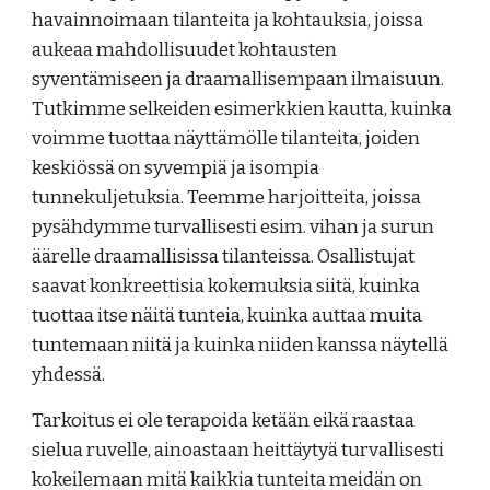
havainnoimaan tilanteita ja kohtauksia, joissa
aukeaa mahdollisuudet kohtausten
syventämiseen ja draamallisempaan ilmaisuun.
Tutkimme selkeiden esimerkkien kautta, kuinka
voimme tuottaa näyttämölle tilanteita, joiden
keskiössä on syvempiä ja isompia
tunnekuljetuksia. Teemme harjoitteita, joissa
pysähdymme turvallisesti esim. vihan ja surun
äärelle draamallisissa tilanteissa. Osallistujat
saavat konkreettisia kokemuksia siitä, kuinka
tuottaa itse näitä tunteia, kuinka auttaa muita
tuntemaan niitä ja kuinka niiden kanssa näytellä
yhdessä.
Tarkoitus ei ole terapoida ketään eikä raastaa
sielua ruvelle, ainoastaan heittäytyä turvallisesti
kokeilemaan mitä kaikkia tunteita meidän on