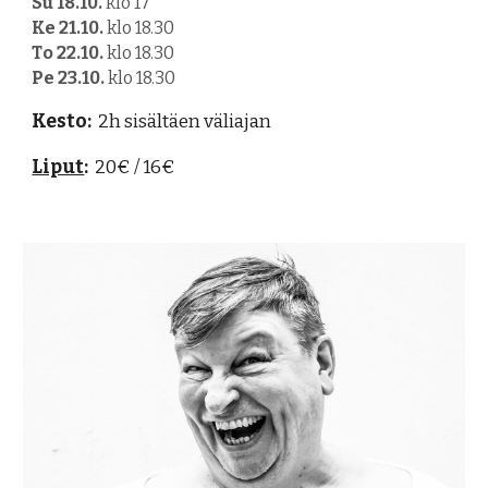
Su 18
.1
0
.
klo 1
7
Ke 21
.1
0
.
klo 1
8.30
T
o
22
.1
0
.
klo 18.30
Pe
23
.1
0
.
klo 18.30
Kesto:
2h sisältäen väliajan
Liput
:
20€ / 16€