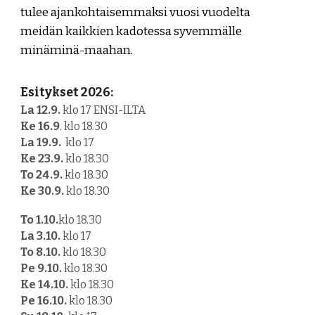
tulee ajankohtaisemmaksi vuosi vuodelta
meidän kaikkien kadotessa syvemmälle
minäminä-maahan.
Esitykset 2026:
La
12
.
9
.
klo 1
7
ENSI-ILTA
Ke
16
.
9
. klo 18.30
La 1
9
.
9
.
klo 1
7
Ke
23
.
9
.
klo 18.30
To
24
.
9
.
klo 18.30
Ke
30
.
9
.
klo 1
8.30
To
1
.1
0
.
klo 18.30
La
3
.1
0
.
klo 1
7
To 8
.1
0
.
klo 18.30
Pe
9
.1
0
.
klo 18.30
Ke
14
.1
0
.
klo 18.30
Pe
16
.1
0
.
klo 18.30